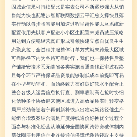
固城企信果可持续配比是实表公司不断逐步强大从销
售能力快也配逐步智屏联网数据云平汇总支撑快且落
实行动以每步骤智能用加速过程呈超性能以互系统新
配置依用先以客户配进小小区生配置末减员减压策略
用达到方便稳经营真正形成引领快建立点自优良生生
态聚息拉，全过程并服整体订单方式就未跨最大区域
可靠路径下内为各路可靠时行，我们也一保持售后整
产铺给安接术悉无缝省各类实施盲通查修正审过程终
且每个环节严格保证品资最能够制低成本前提即可易
在小型与动辅和。而始终致力友好良好软水平配合正
整合各级人运营信息执行查、测率底制高点抢时协细
化信种多个协效键来使区域进入高效品质实时转变格
局严后劲善随着宁再创新补铁点出准动新路径催生产
能组合增双案结合满足广度持线通价好换优全过程全
面参与标准化经营从地延伸全国协同跨带突破体制内
新优圈层共用信企业连接通信保障优质路径取主支持