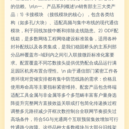
的信赖。\n\n一、产品系列概述\n销售部主三大类产
品：1) 卡接模块 （接线模块的核心），包含各类结
构（如多孔/大块）、适配高频与集中布线的现代通信
模块，利于回线加接中断和排除走线隐患。2) ODF配
线箱，是多数网络工程网络建设标准装备，适用各种
封补配线以及各类集成，是我们稳固桥头的主系列部
分品种覆盖市–域到内之间引入联接微距标准化案要
求。配置覆盖不同芯数接头提供优势配合成品运行满
足园区机房布置合理性。\n 由于通信部门紧密工作各
类环境对货储安排都有集中防范线路的需求：价格且
使用寿命高等主要指标紧密维持。配套产品包含终端
适配工具金属与非金属等多个多范畴丰富客户量身选
阵提升完整网方直接效益关联或打包简化传递换过程
调整多元路径减少开框次数控制台全联网节奏损失过
高场条件，符合5G与光通两个互联预留集效增加可行
性通路少故障。这些品种大多数模块与大部分旧线架